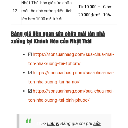
Nhật Thái báo giá sửa chữa
Từ 10.000 –
Giảm
12
mái tôn nhà xưởng diện tích
20.000₫/m²
10%
lớn hơn 1000 m² trở đi
Bảng giá liên quan sửa chữa mái tôn nhà
xưởng tại Khánh Hòa của Nhật Thái
☑️
https://sonsuanhasg.com/sua-chua-mai-
ton-nha-xuong-tai-tphcm/
☑️
https://sonsuanhasg.com/sua-chua-mai-
ton-nha-xuong-tai-ha-noi/
☑️
https://sonsuanhasg.com/sua-chua-mai-
ton-nha-xuong-tai-binh-phuoc/
==>>
Lưu ý:
Bảng giá chi phí
sửa