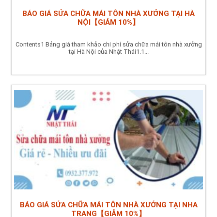
BÁO GIÁ SỬA CHỮA MÁI TÔN NHÀ XƯỞNG TẠI HÀ
NỘI【GIẢM 10%】
Contents1 Bảng giá tham khảo chi phí sửa chữa mái tôn nhà xưởng
tại Hà Nội của Nhật Thái1.1...
BÁO GIÁ SỬA CHỮA MÁI TÔN NHÀ XƯỞNG TẠI NHA
TRANG【GIẢM 10%】