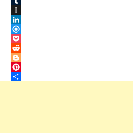
Twitter
Tumblr
Instapaper
LinkedIn
Refind
Pocket
Reddit
Blogger
Pinterest
Share