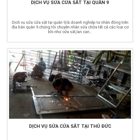
DỊCH VỤ SỬA CỬA SẮT TẠI QUÂN 9
Dịch vụ sửa cửa sắt tại quân 9,là doanh nghiệp tư nhân đóng trên
địa bàn quân 9.chúng tôi chuyên nhận sửa chữa tất cả các loại cơ
khi như cửa sắt,lan can...
DỊCH VỤ SỬA CỬA SẮT TẠI THỦ ĐỨC