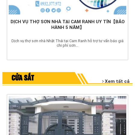
DỊCH VỤ THỢ SƠN NHÀ TẠI CAM RANH UY TÍN【BẢO
HÀNH 5 NĂM】
Dịch vụ thợ sơn nhà Nhật Thái tại Cam Ranh hỗ trợ tư vấn báo giá
chi phí sơn...
CỬA SẮT
Xem tất cả