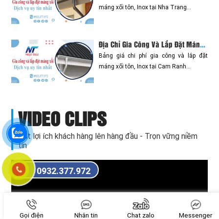
máng xối tôn, Inox tại Nha Trang...
Địa Chỉ Gia Công Và Lắp Đặt Máng Xối Tại Cam Ranh【Gần Đây】
Bảng giá chi phí gia công và lắp đặt
máng xối tôn, Inox tại Cam Ranh...
VIDEO CLIPS
Đặt lợi ích khách hàng lên hàng đầu - Trọn vững niềm
tin
0932.377.972
Gọi điện
Nhắn tin
Chat zalo
Messenger