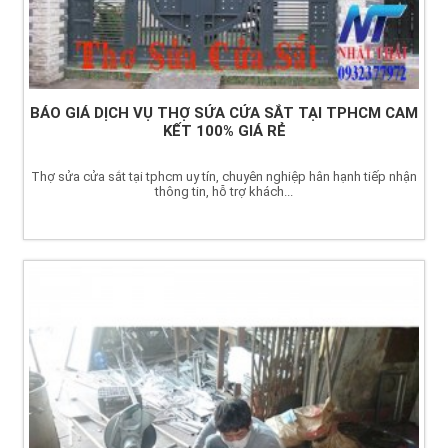
BÁO GIÁ DỊCH VỤ THỢ SỬA CỬA SẮT TẠI TPHCM CAM
KẾT 100% GIÁ RẺ
Thợ sửa cửa sắt tại tphcm uy tín, chuyên nghiệp hân hạnh tiếp nhận
thông tin, hỗ trợ khách...