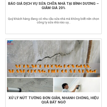
BÁO GIÁ DỊCH VỤ SỬA CHỮA NHÀ TẠI BÌNH DƯƠNG –
GIẢM GIÁ 20%
Quý khách hàng đang có nhu cầu sửa nhà mà không biết nên chọn
công ty sửa nhà nào uy...
XỬ LÝ NỨT TƯỜNG ĐƠN GIẢN, NHANH CHÓNG, HIỆU
QUẢ BẤT NGỜ