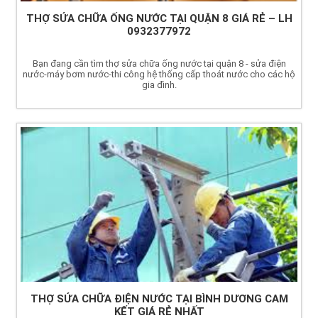
THỢ SỬA CHỮA ỐNG NƯỚC TẠI QUẬN 8 GIÁ RẺ – LH
0932377972
Bạn đang cần tìm thợ sửa chữa ống nước tại quận 8 - sửa điện
nước-máy bơm nước-thi công hệ thống cấp thoát nước cho các hộ
gia đình.
THỢ SỬA CHỮA ĐIỆN NƯỚC TẠI BÌNH DƯƠNG CAM
KẾT GIÁ RẺ NHẤT