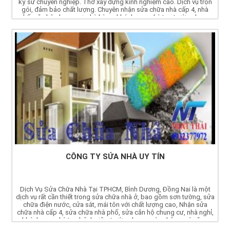
kỹ sư chuyên nghiệp. Thơ xây dựng kinh nghiệm cao. Dịch vụ trọn
gói, đảm bảo chất lượng. Chuyên nhận sửa chữa nhà cấp 4, nhà
phố, căn hộ chung cư, nhà hàng, khách sạn, nhà trọ, trường học...
CÔNG TY SỬA NHÀ UY TÍN
Dịch Vụ Sửa Chữa Nhà Tại TPHCM, Bình Dương, Đồng Nai là một
dịch vụ rất cần thiết trong sửa chữa nhà ở, bao gồm sơn tường, sửa
chữa điện nước, cửa sắt, mái tôn với chất lượng cao, Nhận sửa
chữa nhà cấp 4, sửa chữa nhà phố, sửa căn hộ chung cư, nhà nghỉ,
khách sạn, nhà trọ, bệnh viện, trường học, quán nhậu, quán ăn...