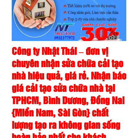
Công ty Nhật Thái – đơn vị
chuyên nhận sửa chữa cải tạo
nhà hiệu quả, giá rẻ. Nhận báo
giá cải tạo sửa chữa nhà tại
TPHCM, Bình Dương, Đồng Nai
{Miền Nam, Sài Gòn} chất
lượng tạo ra không gian sống
hoàn hảo nhất cho khách