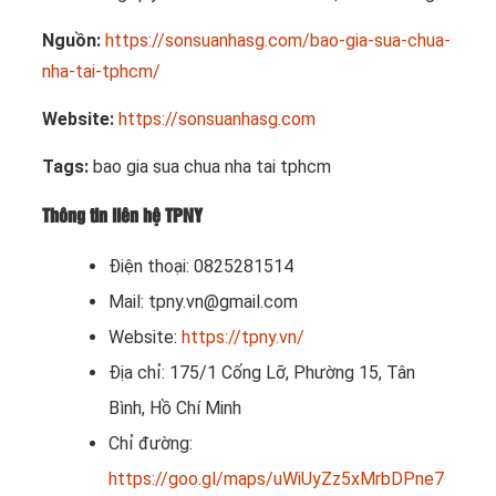
Nguồn:
https://sonsuanhasg.com/bao-gia-sua-chua-
nha-tai-tphcm/
Website:
https://sonsuanhasg.com
Tags:
bao gia sua chua nha tai tphcm
Thông tin liên hệ TPNY
Điện thoại: 0825281514
Mail:
tpny.vn@gmail.com
Website:
https://tpny.vn/
Địa chỉ: 175/1 Cống Lỡ, Phường 15, Tân
Bình, Hồ Chí Minh
Chỉ đường:
https://goo.gl/maps/uWiUyZz5xMrbDPne7