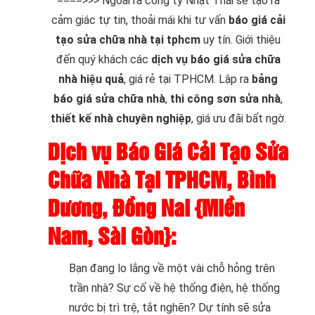
====>>> Ngoài ra công ty Nhật Thái sẽ tạo ra
cảm giác tự tin, thoải mái khi tư vấn
báo giá cải
tạo sửa chữa nhà tại tphcm
uy tín. Giới thiệu
đến quý khách các
dịch vụ báo giá sửa chữa
nhà hiệu quả
, giá rẻ tại TPHCM. Lập ra
bảng
báo giá sửa chữa nhà
,
thi công sơn sửa nhà
,
thiết kế nhà chuyên nghiệp
, giá ưu đãi bất ngờ.
Dịch vụ
Báo Giá Cải Tạo Sửa
Chữa Nhà Tại TPHCM, Bình
Dương, Đồng Nai {Miền
Nam, Sài Gòn}
:
Bạn đang lo lắng về một vài chỗ hỏng trên
trần nhà? Sự cố về hệ thống điện, hệ thống
nước bị trì trệ, tắt nghẽn? Dự tính sẽ sửa