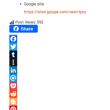
Google site:
https://sites.google.com/view/tpny
Post Views:
592
Share
Facebook
Twitter
Tumblr
Instapaper
LinkedIn
Refind
Pocket
Reddit
Blogger