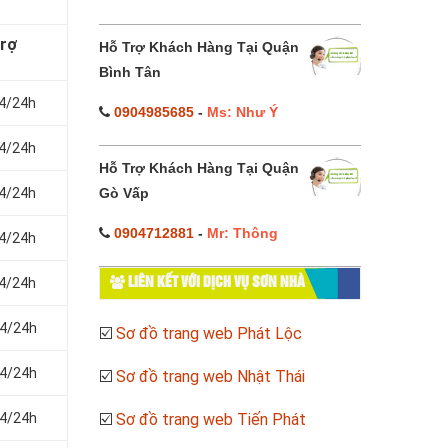
trợ
Hỗ Trợ Khách Hàng Tại Quận
Bình Tân
24/24h
0904985685
-
Ms: Như Ý
24/24h
Hỗ Trợ Khách Hàng Tại Quận
24/24h
Gò Vấp
0904712881
-
Mr: Thông
24/24h
24/24h
LIÊN KẾT VỚI DỊCH VỤ SƠN NHÀ
24/24h
☑️
Sơ đồ trang web Phát Lộc
24/24h
☑️
Sơ đồ trang web Nhật Thái
24/24h
☑️
Sơ đồ trang web Tiến Phát