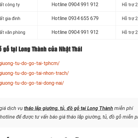
Hotline
0904 991 912
hất công ty
Hỗ trợ 
Hotline 0934 655 679
ất gia đình
Hỗ trợ 
Hotline 0904 991 912
hất văn phòng
Hỗ trợ 
ồ gỗ tại Long Thành của Nhật Thái
giuong-tu-do-go-tai-tphcm/
iuong-tu-do-go-tai-nhon-trach/
iuong-tu-do-go-tai-dong-nai/
giá dịch vụ
tháo lắp giường, tủ, đồ gỗ tại Long Thành
miễn phí
otline để được tư vấn báo giá tháo lắp giường, tủ, đồ gỗ miễn p