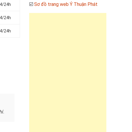
☑️
Sơ đồ trang web Ý Thuận Phát
24/24h
24/24h
24/24h
hí.