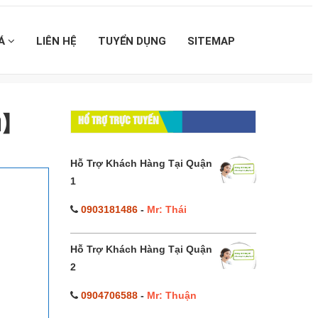
IÁ
LIÊN HỆ
TUYỂN DỤNG
SITEMAP
4h】
HỔ TRỢ TRỰC TUYẾN
Hỗ Trợ Khách Hàng Tại Quận
1
0903181486
-
Mr: Thái
Hỗ Trợ Khách Hàng Tại Quận
2
0904706588
-
Mr: Thuận