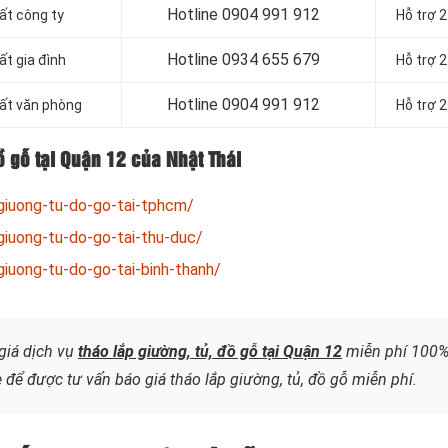
Hotline
0904 991 912
hất công ty
Hỗ trợ 
Hotline 0934 655 679
ất gia đình
Hỗ trợ 
Hotline 0904 991 912
hất văn phòng
Hỗ trợ 
ồ gỗ tại Quận 12 của Nhật Thái
giuong-tu-do-go-tai-tphcm/
giuong-tu-do-go-tai-thu-duc/
iuong-tu-do-go-tai-binh-thanh/
giá dịch vụ
tháo lắp giường, tủ, đồ gỗ tại Quận 12
miễn phí 100%
 để được tư vấn báo giá tháo lắp giường, tủ, đồ gỗ miễn phí.