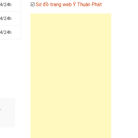
☑️
Sơ đồ trang web Ý Thuận Phát
24/24h
24/24h
24/24h
.