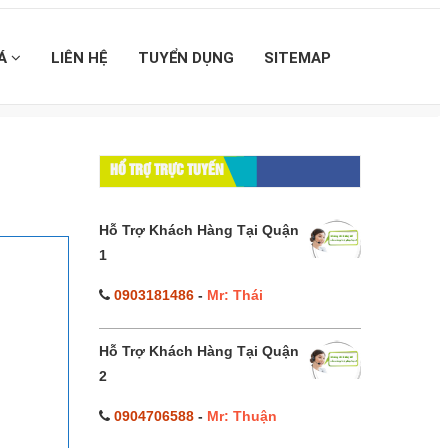
IÁ
LIÊN HỆ
TUYỂN DỤNG
SITEMAP
HỔ TRỢ TRỰC TUYẾN
Hỗ Trợ Khách Hàng Tại Quận
1
0903181486
-
Mr: Thái
Hỗ Trợ Khách Hàng Tại Quận
2
0904706588
-
Mr: Thuận