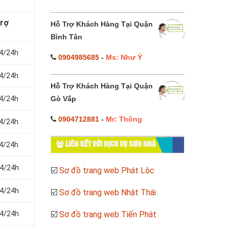
trợ
Hỗ Trợ Khách Hàng Tại Quận
Bình Tân
24/24h
0904985685
-
Ms: Như Ý
24/24h
Hỗ Trợ Khách Hàng Tại Quận
24/24h
Gò Vấp
0904712881
-
Mr: Thông
24/24h
24/24h
LIÊN KẾT VỚI DỊCH VỤ SƠN NHÀ
24/24h
☑️
Sơ đồ trang web Phát Lộc
24/24h
☑️
Sơ đồ trang web Nhật Thái
24/24h
☑️
Sơ đồ trang web Tiến Phát